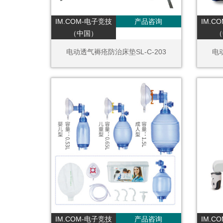
IM.COM-电子竞技
产品咨询
IM.C
（中国）
（
电动透气褥疮防治床垫SL-C-203
电动
IM.COM-电子竞技
产品咨询
IM.C