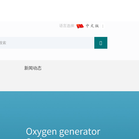
语言选择:
新闻动态