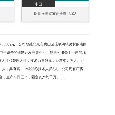
（中国）
医用压缩式雾化器SL-A-02
资本300万元，公司地处北京市房山区琉璃河镇路村的南白
疗电子设备的研制开发并集生产、销售和服务于一体的现
技人才和管理人才，技术力量雄厚，经济实力强大。经
历41人，具有高、中级职称技术人员8人。公司现有厂房、
，生产车间三个，固定资产约千万。.....