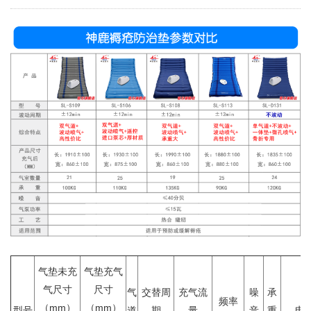
气垫未充
气垫充气
气尺寸
尺寸
气
交替周
充气流
噪
承
频率
（mm）
（mm）
型号
道
期
量
音
重
电