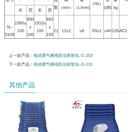
（Hz）
数
（min）
（L/min)
(dB)
kg
v
长
宽
长
宽
890
860
1980±
1910±
SL-
±
±
100
100
21
12±2
≥6
50±1
≤40
135
AC220
S109
100
100
上一款产品：
电动透气褥疮防治床垫SL-C-203
下一款产品：
电动透气褥疮防治床垫SL-D-131
其他产品