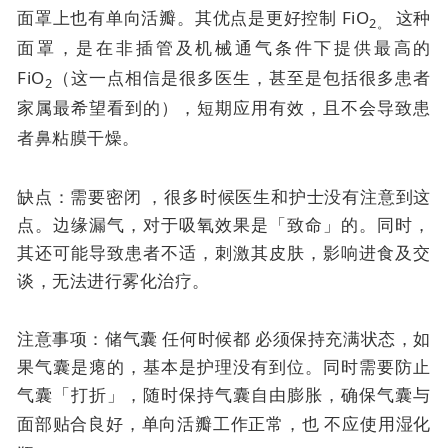
面罩上也有单向活瓣。其优点是
更好控制 FiO
这种
2。
面罩，是在非插管及机械通气条件下提供最高的
FiO
（这一点相信是很多医生，甚至是包括很多患者
2
家属最希望看到的），短期应用有效，且不会导致患
者鼻粘膜干燥。
缺点：需要密闭 ，很多时候医生和护士没有注意到这
点。边缘漏气，对于吸氧效果是「致命」的。同时，
其还可能导致患者不适，刺激其皮肤，影响进食及交
谈，无法进行雾化治疗。
注意事项：储气囊
任何时候都
必须保持充满状态，如
果气囊是瘪的，基本是护理没有到位。同时需要防止
气囊「打折」，随时保持气囊自由膨胀，确保气囊与
面部贴合良好，单向活瓣工作正常，也
不应使用湿化