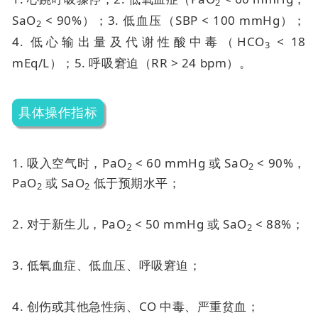
2
SaO
< 90%）；
3. 低血压（SBP < 100 mmHg）；
2
4. 低心输出量及代谢性酸中毒（HCO
< 18
3
mEq/L）；
5. 呼吸窘迫（RR > 24 bpm）。
具体操作指标
1. 吸入空气时，PaO
< 60 mmHg 或 SaO
< 90%，
2
2
PaO
或 SaO
低于预期水平；
2
2
2. 对于新生儿，PaO
< 50 mmHg 或 SaO
< 88%；
2
2
3. 低氧血症、低血压、呼吸窘迫；
4. 创伤或其他急性病、CO 中毒、严重贫血；