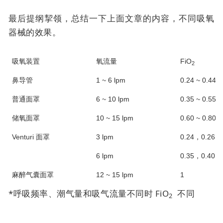
最后提纲挈领，总结一下上面文章的内容，不同吸氧
器械的效果。
吸氧装置
氧流量
FiO
2
鼻导管
1 ~ 6 lpm
0.24 ~ 0.44*
普通面罩
6 ~ 10 lpm
0.35 ~ 0.55*
储氧面罩
10 ~ 15 lpm
0.60 ~ 0.80*
Venturi 面罩
3 lpm
0.24，0.26，0
6 lpm
0.35，0.40，0
麻醉气囊面罩
12 ~ 15 lpm
1
*呼吸频率、潮气量和吸气流量不同时 FiO
不同
2